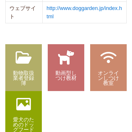
ウェブサイ
http://www.doggarden.jp/index.h
ト
tml
動物取扱
動画型し
オンライ
業者登録
つけ教材
ンしつけ
簿
教室
愛犬のた
めのドッ
グフード