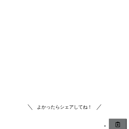
DOQAT（ドキャット）
なら、時間もお金もかけず、すぐに
解決できて、また
楽しい生活をおくることができます。
他の飼い主さんに気軽に相談できる場所は貴重です。ちょっ
とした悩みを気軽に相談できる場所があると、これからも
安
心して愛犬との生活
を送ることができますよ。
＼ 飼い主限定サービス ／
DOQATで相談する
岩手県
犬のしつけ教室なし
よかったらシェアしてね！