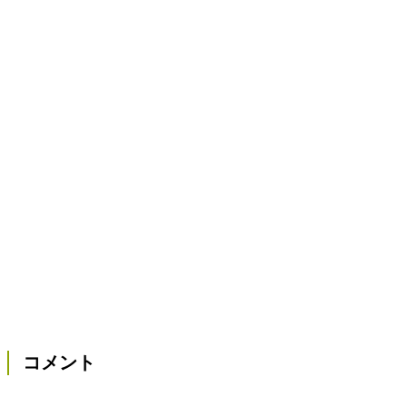
洋野町の犬のしつけ教室・ドッグスクール
一関市の犬のしつけ教室・ドッグスクール
コメント