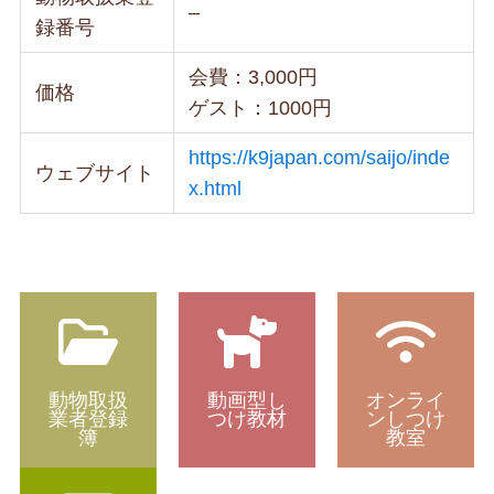
–
録番号
会費：3,000円
価格
ゲスト：1000円
https://k9japan.com/saijo/inde
ウェブサイト
x.html
動物取扱
動画型し
オンライ
業者登録
つけ教材
ンしつけ
簿
教室