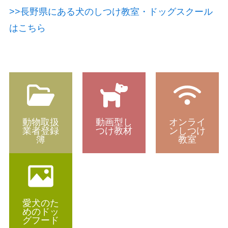
>>長野県にある犬のしつけ教室・ドッグスクール
はこちら
動物取扱
動画型し
オンライ
業者登録
つけ教材
ンしつけ
簿
教室
愛犬のた
めのドッ
グフード