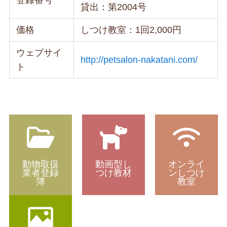
貸出：第2004号
価格
しつけ教室：1回2,000円
ウェブサイ
http://petsalon-nakatani.com/
ト
動物取扱
動画型し
オンライ
業者登録
つけ教材
ンしつけ
簿
教室