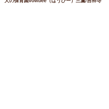
犬の保育園vowbee（ばうびー）三鷹/吉祥寺