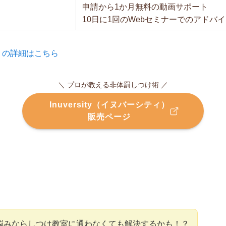
申請から1か月無料の動画サポート
10日に1回のWebセミナーでのアドバ
ティ）の詳細はこちら
＼ プロが教える非体罰しつけ術 ／
Inuversity（イヌバーシティ）
販売ページ
悩みならしつけ教室に通わなくても解決するかも！？