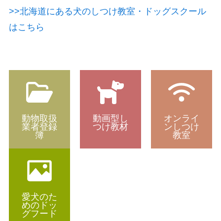
>>北海道にある犬のしつけ教室・ドッグスクール
はこちら
動物取扱
動画型し
オンライ
業者登録
つけ教材
ンしつけ
簿
教室
愛犬のた
めのドッ
グフード