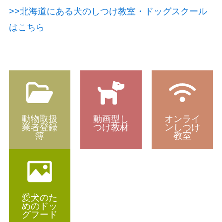
>>北海道にある犬のしつけ教室・ドッグスクール
はこちら
動物取扱
動画型し
オンライ
業者登録
つけ教材
ンしつけ
簿
教室
愛犬のた
めのドッ
グフード