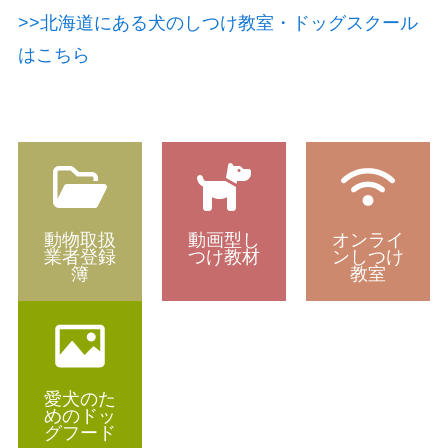
>>北海道にある犬のしつけ教室・ドッグスクール
はこちら
動物取扱
動画型し
オンライ
業者登録
つけ教材
ンしつけ
簿
教室
愛犬のた
めのドッ
グフード