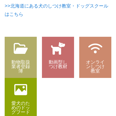
>>北海道にある犬のしつけ教室・ドッグスクール
はこちら
動物取扱
動画型し
オンライ
業者登録
つけ教材
ンしつけ
簿
教室
愛犬のた
めのドッ
グフード