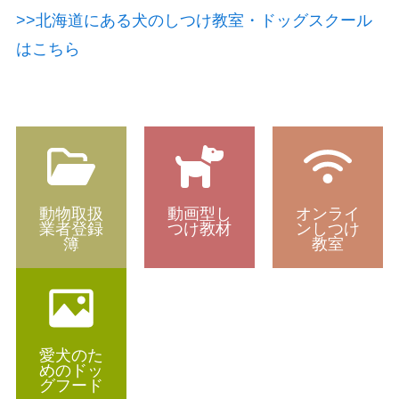
>>北海道にある犬のしつけ教室・ドッグスクール
はこちら
動物取扱
動画型し
オンライ
業者登録
つけ教材
ンしつけ
簿
教室
愛犬のた
めのドッ
グフード