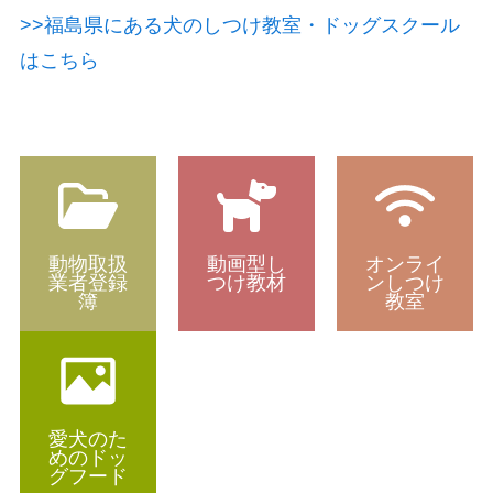
>>福島県にある犬のしつけ教室・ドッグスクール
はこちら
動物取扱
動画型し
オンライ
業者登録
つけ教材
ンしつけ
簿
教室
愛犬のた
めのドッ
グフード