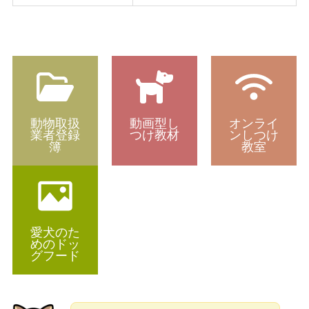
動物取扱
動画型し
オンライ
業者登録
つけ教材
ンしつけ
簿
教室
愛犬のた
めのドッ
グフード