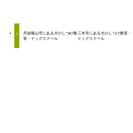
URLをコピーしました！
丹波篠山市にある犬のしつけ教
三木市にある犬のしつけ教室・
室・ドッグスクール
ドッグスクール
関連記事
神戸市須磨区にある犬のしつけ教室・ドッグスクール