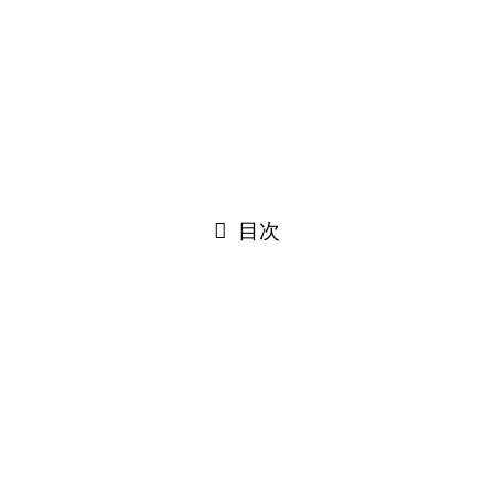
ホーム
プライバシーポリシー・免責事項
コンタクトフォーム
犬のしつけ教室等の関係者へ
©
愛犬のための近くの犬のしつけ教室・ドッグスクール.
閉じる
目次
閉じる