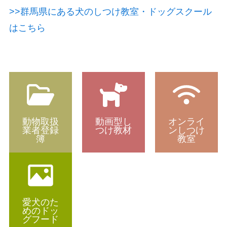
>>群馬県にある犬のしつけ教室・ドッグスクール
はこちら
動物取扱
動画型し
オンライ
業者登録
つけ教材
ンしつけ
簿
教室
愛犬のた
めのドッ
グフード