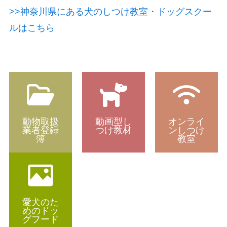
>>神奈川県にある犬のしつけ教室・ドッグスクー
ルはこちら
動物取扱
動画型し
オンライ
業者登録
つけ教材
ンしつけ
簿
教室
愛犬のた
めのドッ
グフード