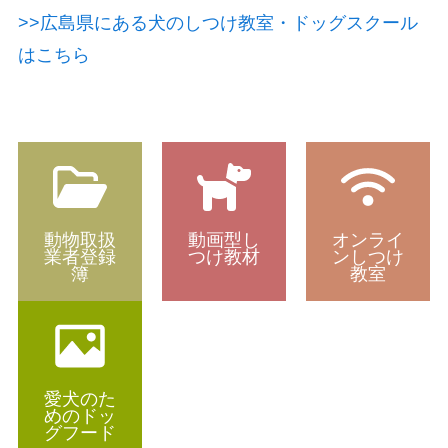
>>広島県にある犬のしつけ教室・ドッグスクール
はこちら
動物取扱
動画型し
オンライ
業者登録
つけ教材
ンしつけ
簿
教室
愛犬のた
めのドッ
グフード